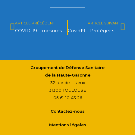
ARTICLE PRÉCÉDENT
ARTICLE SUIVANT
COVID-19 – mesures gouvernement
Covid19 – Protéger sa santé et celle des intervenants en élevage Les gestes à respecter pour les interventions du vétérinaire
Groupement de Défense Sanitaire
de la Haute-Garonne
32 rue de Lisieux
31300 TOULOUSE
05 61 10 43 26
Contactez-nous
Mentions légales