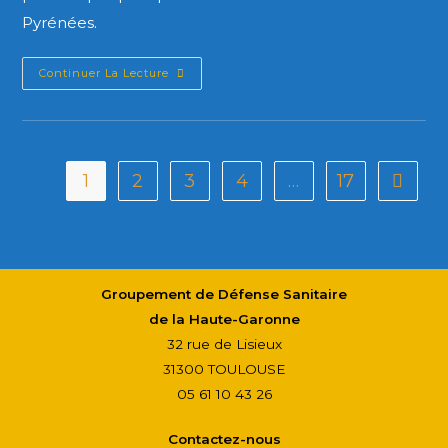
Pyrénées.
Continuer La Lecture
1
2
3
4
…
17
Groupement de Défense Sanitaire
de la Haute-Garonne
32 rue de Lisieux
31300 TOULOUSE
05 61 10 43 26
Contactez-nous