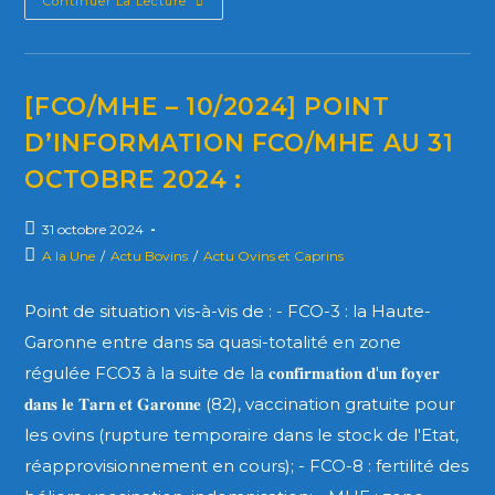
Continuer La Lecture
[FCO/MHE – 10/2024] POINT
D’INFORMATION FCO/MHE AU 31
OCTOBRE 2024 :
31 octobre 2024
A la Une
/
Actu Bovins
/
Actu Ovins et Caprins
Point de situation vis-à-vis de : - FCO-3 : la Haute-
Garonne entre dans sa quasi-totalité en zone
régulée FCO3 à la suite de la 𝐜𝐨𝐧𝐟𝐢𝐫𝐦𝐚𝐭𝐢𝐨𝐧 𝐝'𝐮𝐧 𝐟𝐨𝐲𝐞𝐫
𝐝𝐚𝐧𝐬 𝐥𝐞 𝐓𝐚𝐫𝐧 𝐞𝐭 𝐆𝐚𝐫𝐨𝐧𝐧𝐞 (82), vaccination gratuite pour
les ovins (rupture temporaire dans le stock de l'Etat,
réapprovisionnement en cours); - FCO-8 : fertilité des