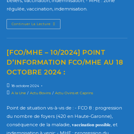
béliers, vaccination, indemnisation; - MHE : zone
régulée, vaccination, indemnisation.
Continuer La Lecture
[FCO/MHE – 10/2024] POINT
D’INFORMATION FCO/MHE AU 18
OCTOBRE 2024 :
18 octobre 2024
A la Une
/
Actu Bovins
/
Actu Ovins et Caprins
Point de situation vis-à-vis de : - FCO 8 : progression
du nombre de foyers (420 en Haute-Garonne),
conséquence de la maladie, 𝐯𝐚𝐜𝐜𝐢𝐧𝐚𝐭𝐢𝐨𝐧 𝐩𝐨𝐬𝐬𝐢𝐛𝐥𝐞, et
indemnisation à venir; - MHE : progression du