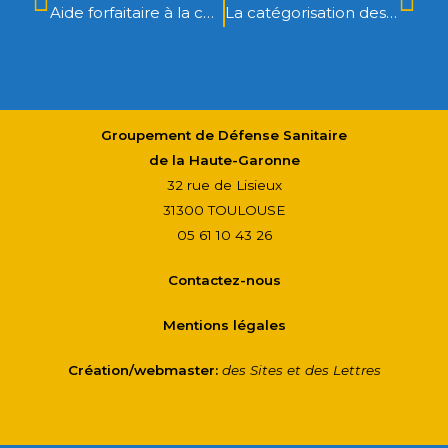
Aide forfaitaire à la commercialisation des jeunes bovins légers : prolongation du dispositif jusqu’au 31 mai 2017
La catégorisation des Dangers Sanitaires (D.S.) en santé animale évolue
Groupement de Défense Sanitaire
de la Haute-Garonne
32 rue de Lisieux
31300 TOULOUSE
05 61 10 43 26
Contactez-nous
Mentions légales
Création/webmaster:
des Sites et des Lettres