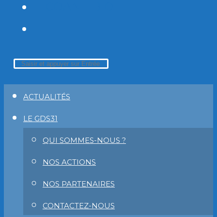
ECOANTIBIO
TOGGLE
WEBSITE
Rechercher
Press
SEARCH
sur
Escape
ACTUALITÉS
ce
to
LE GDS31
site
close
QUI SOMMES-NOUS ?
the
NOS ACTIONS
search
NOS PARTENAIRES
panel.
CONTACTEZ-NOUS