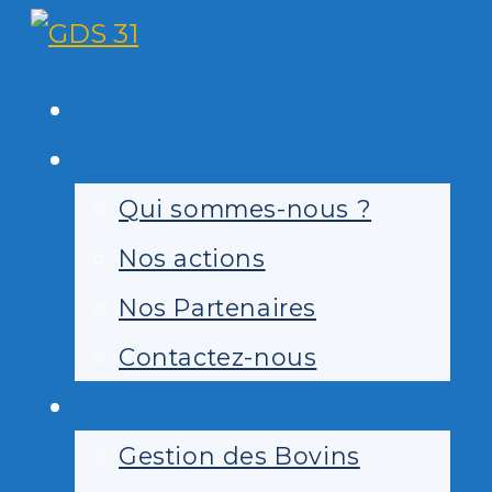
Skip
to
ACTUALITÉS
content
LE GDS31
Qui sommes-nous ?
Nos actions
Nos Partenaires
Contactez-nous
GESTION SANITAIRE
Gestion des Bovins