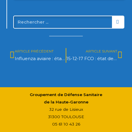
ARTICLE PRÉCÉDENT
ARTICLE SUIVANT
Influenza aviaire : état des lieux de la situation épidémiologique au 13/12/2017
15-12-17 FCO : état des lieux en France et conditions de vaccination BTV8 en Haute-Garonne
Groupement de Défense Sanitaire
de la Haute-Garonne
32 rue de Lisieux
31300 TOULOUSE
05 61 10 43 26