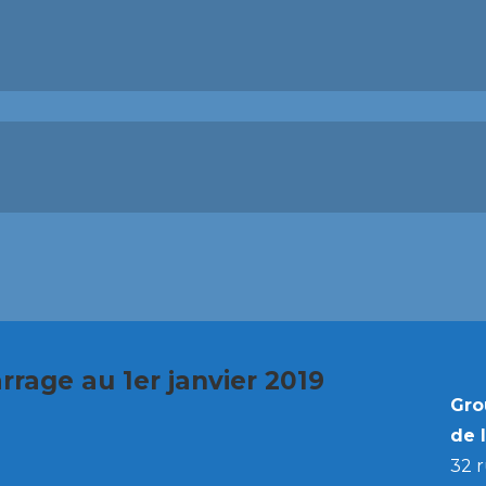
rage au 1er janvier 2019
Gro
de 
32 r