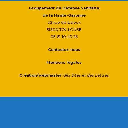
Groupement de Défense Sanitaire
de la Haute-Garonne
32 rue de Lisieux
31300 TOULOUSE
05 61 10 43 26
Contactez-nous
Mentions légales
Création/webmaster:
des Sites et des Lettres