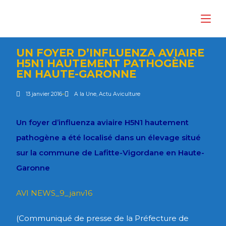
UN FOYER D’INFLUENZA AVIAIRE
H5N1 HAUTEMENT PATHOGÈNE
EN HAUTE-GARONNE
13 janvier 2016
A la Une
,
Actu Aviculture
Un foyer d’influenza aviaire H5N1 hautement
pathogène a été localisé dans un élevage situé
sur la commune de Lafitte-Vigordane en Haute-
Garonne
AVI NEWS_9_janv16
(Communiqué de presse de la Préfecture de