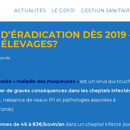
ACTUALITÉS
LE GDS31
GESTION SANITAIR
D’ÉRADICATION DÈS 2019 
 ÉLEVAGES?
Viande
ppelée « maladie des muqueuses »
est un virus qui touc
ner de graves conséquences dans les cheptels infecté
 naissance de veaux IPI et pathologies associées à
tanie)
.
nes de 46 à 83€/bovin/an
dans un cheptel infecté
(so