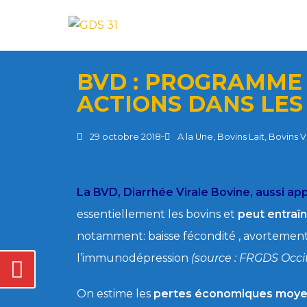
BVD : PROGRAMME 
ACTIONS DANS LES
29 octobre 2018
A la Une
,
Bovins Lait
,
Bovins 
La BVD, Diarrhée Virale Bovine, aussi a
essentiellement les bovins et
peut entraî
notamment: baisse fécondité , avortement,
l’immunodépression
(source : FRGDS Occi
On estime les
pertes économiques moyen