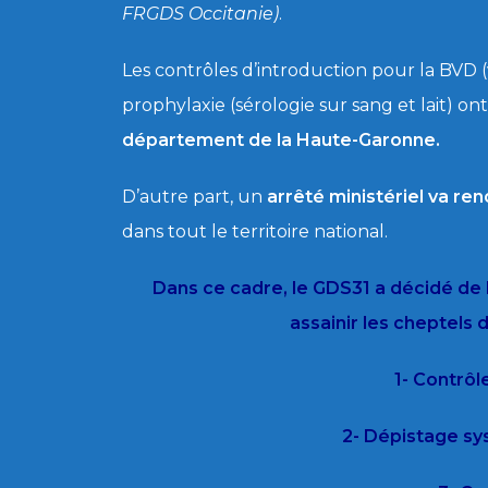
FRGDS Occitanie)
.
Les contrôles d’introduction pour la BVD (
prophylaxie (sérologie sur sang et lait) on
département de la Haute-Garonne.
D’autre part, un
arrêté ministériel va ren
dans tout le territoire national.
Dans ce cadre, le GDS31 a décidé de l
assainir les cheptels
1- Contrôl
2- Dépistage sy