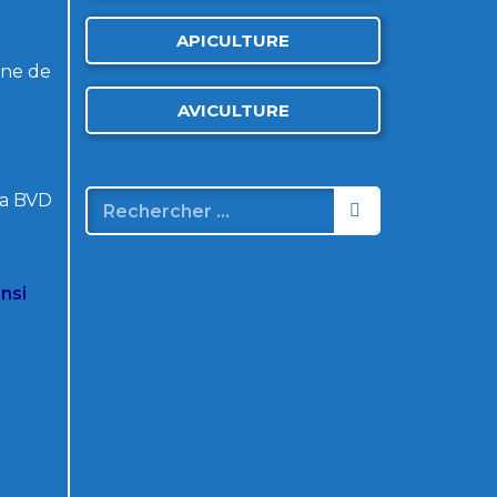
APICULTURE
gne de
AVICULTURE
la BVD
nsi